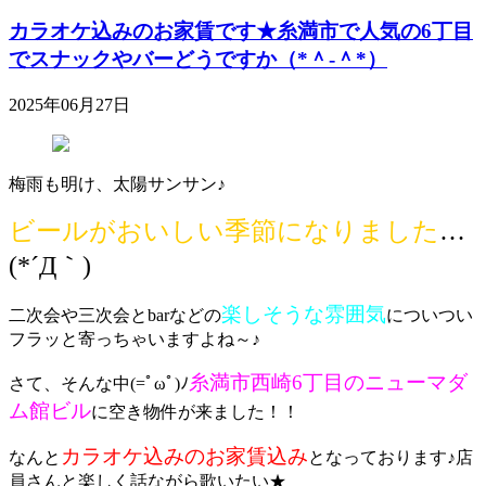
カラオケ込みのお家賃です★糸満市で人気の6丁目
でスナックやバーどうですか（*＾-＾*）
2025年06月27日
梅雨も明け、太陽サンサン♪
ビールがおいしい季節になりました
…
(*´Д｀)
楽しそうな雰囲気
二次会や三次会とbarなどの
についつい
フラッと寄っちゃいますよね～♪
糸満市西崎6丁目のニューマダ
さて、そんな中(=ﾟωﾟ)ﾉ
ム館ビル
に空き物件が来ました！！
カラオケ込みのお家賃込み
なんと
となっております♪店
員さんと楽しく話ながら歌いたい★