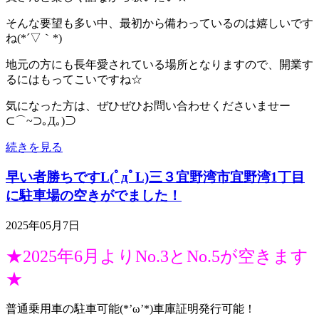
そんな要望も多い中、最初から備わっているのは嬉しいです
ね(*´▽｀*)
地元の方にも長年愛されている場所となりますので、開業す
るにはもってこいですね☆
気になった方は、ぜひぜひお問い合わせくださいませー
⊂⌒~⊃｡Д｡)⊃
続きを見る
早い者勝ちですL(ﾟдﾟL)三３宜野湾市宜野湾1丁目
に駐車場の空きがでました！
2025年05月7日
★2025年6月よりNo.3とNo.5が空きます
★
普通乗用車の駐車可能(*’ω’*)車庫証明発行可能！